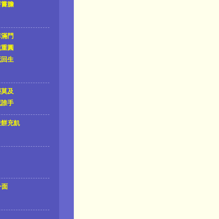
薪嘗膽
李滿門
鏡重圓
死回生
塵莫及
死誰手
畫餅充飢
一面