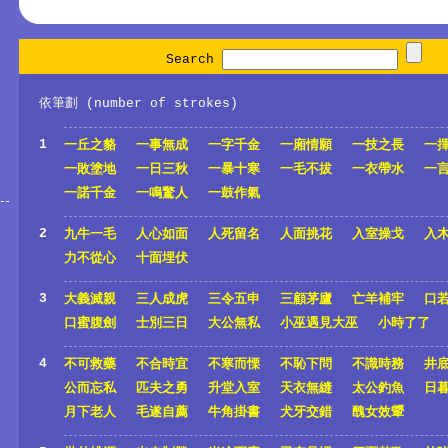
Search
依筆劃 (number of strokes)
1
一丘之貉
一事無成
一字千金
一廂情願
一技之長
一
一敗塗地
一日三秋
一暴十寒
一毛不拔
一衣帶水
一
一諾千金
一鳴驚人
一鼓作氣
2
九牛一毛
人心如面
人死留名
人面挑花
入室操戈
入
力不從心
十面埋伏
3
大義滅親
三人成虎
三令五申
三顧茅廬
亡羊補牢
口
口蜜腹劍
士別三日
大公無私
小巫遇見大巫
小時了了
4
不可救藥
不合時宜
不寒而慄
不恥下問
不識時務
井
公而忘私
匹夫之勇
升堂入室
天衣無縫
太公釣魚
日
月下老人
毛遂自薦
牛角掛書
犬牙交錯
醜女效顰