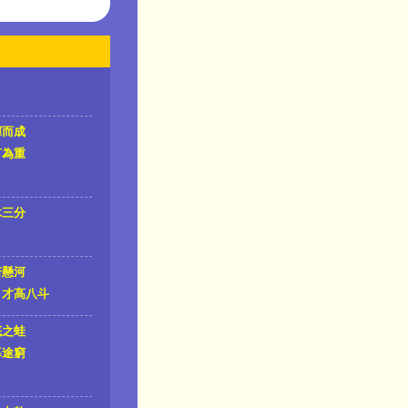
揮而成
言為重
木三分
若懸河
才高八斗
底之蛙
暮途窮