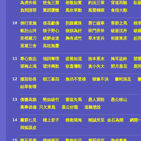
為虎作倀
狡兔三窟
相敬如賓
約法三章
背道而馳
臥
負荊請罪
重蹈覆轍
風吹草動
風聲鶴唳
食指大動
10
倒行逆施
借花獻佛
剖腹藏珠
唇亡齒寒
害群之馬
桃
氣壯山河
狼子野心
狼狽為奸
班門弄斧
破釜沈舟
破
笑裡藏刀
紙醉金迷
胸有成竹
草木皆兵
袒腹東床
起
退避三舍
高枕無憂
11
專心致志
強詞奪理
從善如流
捨本逐末
掩耳盜鈴
望
望梅止渴
望洋興歎
欲蓋彌彰
貪小失大
閉月羞花
鹿
12
揠苗助長
朝三暮四
無功不受祿
猶豫不決
畫蛇添足
結草銜環
13
債臺高築
勢如破竹
塞翁失馬
愚人買鞋
愚公移山
萬事俱備 只欠東風
葉公好龍
道聽塗說
14
圖窮匕見
樑上君子
精衛填海
精誠所至 金石為開
網開
與狐謀皮
15
樂不思蜀
模稜兩可
熟能生巧
賞罰得宜
魯侯養鳥