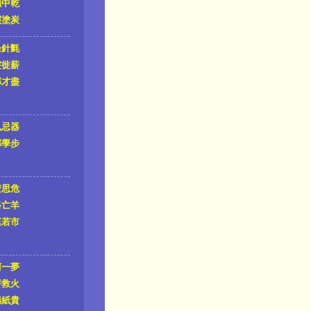
強中乾
靈塗炭
坐針氈
突徙薪
郎才盡
鼠忌器
鄲學步
安思危
路亡羊
庭若市
柯一夢
薪救火
陽紙貴