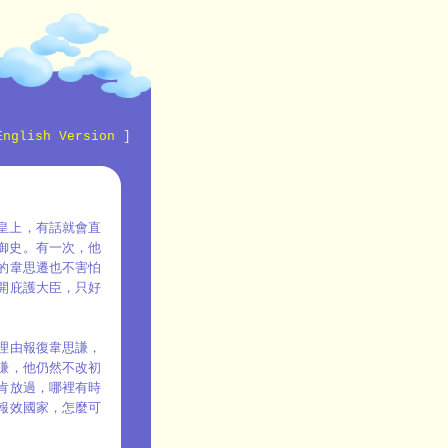
English Version
]
皇上，有話就會直
御史。有一次，他
的韋思遷也不害怕
開庇護大臣，只好
理由報復韋思謙，
謙，他仍然不改初
肯放過，哪裡有時
報效國家，怎麼可