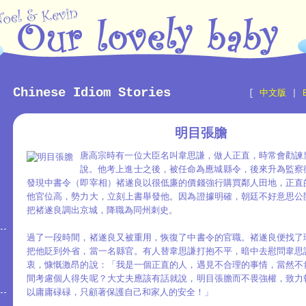
Chinese Idiom Stories
[
中文版
|
明目張膽
唐高宗時有一位大臣名叫韋思謙，做人正直，時常會勸諫
說。他考上進士之後，被任命為應城縣令，後來升為監察
發現中書令（即宰相）褚遂良以很低廉的價錢強行購買鄰人田地，正直
他官位高，勢力大，立刻上書舉發他。因為證據明確，朝廷不好意思公
把褚遂良調出京城，降職為同州刺史。
過了一段時間，褚遂良又被重用，恢復了中書令的官職。褚遂良便找了
把他貶到外省，當一名縣官。有人替韋思謙打抱不平，暗中去慰問韋思
衷，慷慨激昂的說：「我是一個正直的人，遇見不合理的事情，當然不
間考慮個人得失呢？大丈夫應該有話就說，明目張膽而不畏強權，致力
以庸庸碌碌，只顧著保護自己和家人的安全！」