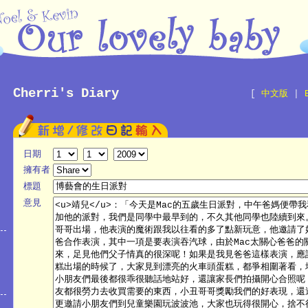
Cherri's Diary
[
中文版
|
日期
擁有者
標題
意見