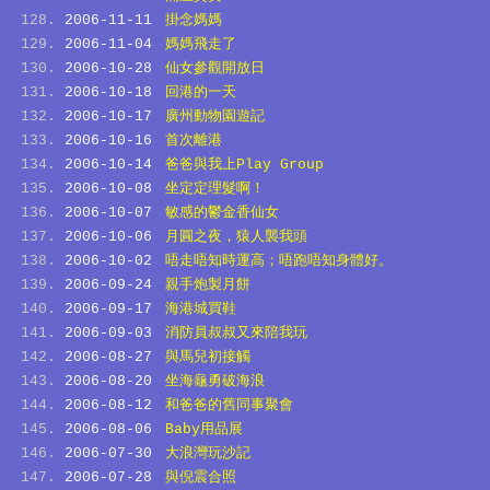
2006-11-11
掛念媽媽
2006-11-04
媽媽飛走了
2006-10-28
仙女參觀開放日
2006-10-18
回港的一天
2006-10-17
廣州動物園遊記
2006-10-16
首次離港
2006-10-14
爸爸與我上Play Group
2006-10-08
坐定定理髮啊！
2006-10-07
敏感的鬱金香仙女
2006-10-06
月圓之夜，猿人襲我頭
2006-10-02
唔走唔知時運高；唔跑唔知身體好。
2006-09-24
親手炮製月餅
2006-09-17
海港城買鞋
2006-09-03
消防員叔叔又來陪我玩
2006-08-27
與馬兒初接觸
2006-08-20
坐海龜勇破海浪
2006-08-12
和爸爸的舊同事聚會
2006-08-06
Baby用品展
2006-07-30
大浪灣玩沙記
2006-07-28
與倪震合照