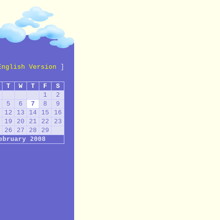
English Version
]
T
W
T
F
S
1
2
5
6
7
8
9
12
13
14
15
16
19
20
21
22
23
26
27
28
29
ebruary 2008