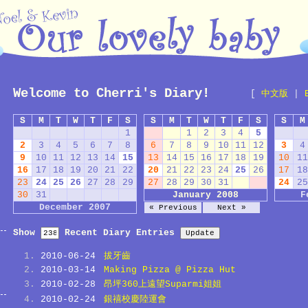
Welcome to Cherri's Diary!
[
中文版
|
S
M
T
W
T
F
S
S
M
T
W
T
F
S
S
M
1
1
2
3
4
5
2
3
4
5
6
7
8
6
7
8
9
10
11
12
3
4
9
10
11
12
13
14
15
13
14
15
16
17
18
19
10
11
16
17
18
19
20
21
22
20
21
22
23
24
25
26
17
18
23
24
25
26
27
28
29
27
28
29
30
31
24
25
30
31
January 2008
F
December 2007
« Previous
Next »
Show
Recent Diary Entries
2010-06-24
拔牙齒
2010-03-14
Making Pizza @ Pizza Hut
2010-02-28
昂坪360上遠望Suparmi姐姐
2010-02-24
銀禧校慶陸運會