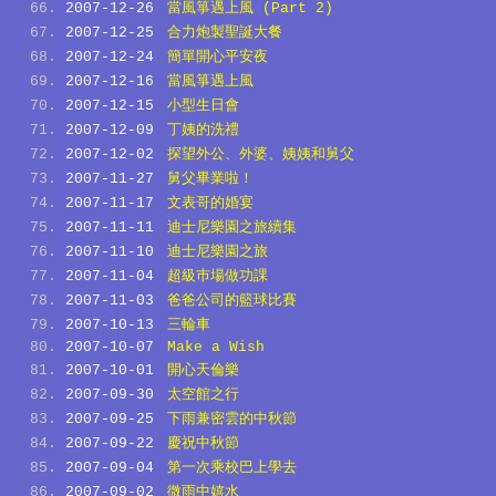
2007-12-26
當風箏遇上風 (Part 2)
2007-12-25
合力炮製聖誕大餐
2007-12-24
簡單開心平安夜
2007-12-16
當風箏遇上風
2007-12-15
小型生日會
2007-12-09
丁姨的洗禮
2007-12-02
探望外公、外婆、姨姨和舅父
2007-11-27
舅父畢業啦！
2007-11-17
文表哥的婚宴
2007-11-11
迪士尼樂園之旅續集
2007-11-10
迪士尼樂園之旅
2007-11-04
超級巿場做功課
2007-11-03
爸爸公司的籃球比賽
2007-10-13
三輪車
2007-10-07
Make a Wish
2007-10-01
開心天倫樂
2007-09-30
太空館之行
2007-09-25
下雨兼密雲的中秋節
2007-09-22
慶祝中秋節
2007-09-04
第一次乘校巴上學去
2007-09-02
微雨中嬉水