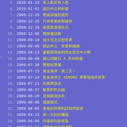
2010-01-23
有人歡笑有人愁
2010-01-01
探訪外公和外婆
2009-12-26
聖誕節後的派對
2009-12-25
只有爸爸的聖誕節
2009-12-16
佈置家居過生日
2009-12-06
體操邀請賽
2009-09-19
迪士尼之幻想世界
2009-09-05
探訪外公、外婆和姨姨
2009-08-23
參觀聖瑪加利男女英文中小學
2009-08-08
開心同樂日 X 意外跌傷
2009-07-30
臀部給燙傷
2009-07-15
黃金海岸﹝第二天﹞
2009-07-14
黃金海岸之 KERORO 軍曹泡泡水世界
2009-07-11
刮風學游泳
2009-06-27
駿景軒吃火鍋
2009-06-20
送我新游泳衣
2009-06-06
儒家樹式
2009-06-05
爸爸的同事到訪我們新居
2009-04-13
第一次到訪機場
2009-04-04
兒童節玩捉老鼠