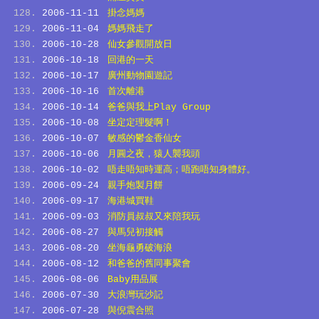
2006-11-11
掛念媽媽
2006-11-04
媽媽飛走了
2006-10-28
仙女參觀開放日
2006-10-18
回港的一天
2006-10-17
廣州動物園遊記
2006-10-16
首次離港
2006-10-14
爸爸與我上Play Group
2006-10-08
坐定定理髮啊！
2006-10-07
敏感的鬱金香仙女
2006-10-06
月圓之夜，猿人襲我頭
2006-10-02
唔走唔知時運高；唔跑唔知身體好。
2006-09-24
親手炮製月餅
2006-09-17
海港城買鞋
2006-09-03
消防員叔叔又來陪我玩
2006-08-27
與馬兒初接觸
2006-08-20
坐海龜勇破海浪
2006-08-12
和爸爸的舊同事聚會
2006-08-06
Baby用品展
2006-07-30
大浪灣玩沙記
2006-07-28
與倪震合照