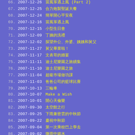
2007-12-26
當風箏遇上風 (Part 2)
2007-12-25
合力炮製聖誕大餐
2007-12-24
簡單開心平安夜
2007-12-16
當風箏遇上風
2007-12-15
小型生日會
2007-12-09
丁姨的洗禮
2007-12-02
探望外公、外婆、姨姨和舅父
2007-11-27
舅父畢業啦！
2007-11-17
文表哥的婚宴
2007-11-11
迪士尼樂園之旅續集
2007-11-10
迪士尼樂園之旅
2007-11-04
超級巿場做功課
2007-11-03
爸爸公司的籃球比賽
2007-10-13
三輪車
2007-10-07
Make a Wish
2007-10-01
開心天倫樂
2007-09-30
太空館之行
2007-09-25
下雨兼密雲的中秋節
2007-09-22
慶祝中秋節
2007-09-04
第一次乘校巴上學去
2007-09-02
微雨中嬉水