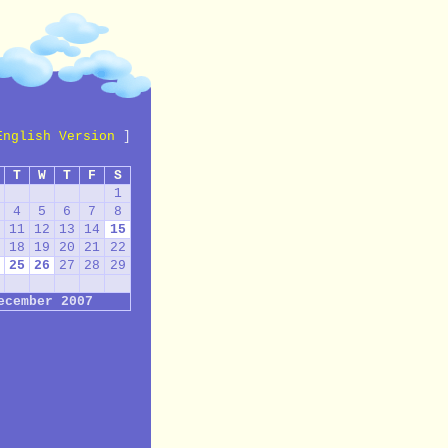
English Version
]
T
W
T
F
S
1
4
5
6
7
8
11
12
13
14
15
18
19
20
21
22
25
26
27
28
29
ecember 2007