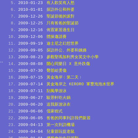
2010-01-23
有人歡笑有人愁
2010-01-01
探訪外公和外婆
2009-12-26
聖誕節後的派對
2009-12-25
只有爸爸的聖誕節
2009-12-16
佈置家居過生日
2009-12-06
體操邀請賽
2009-09-19
迪士尼之幻想世界
2009-09-05
探訪外公、外婆和姨姨
2009-08-23
參觀聖瑪加利男女英文中小學
2009-08-08
開心同樂日 X 意外跌傷
2009-07-30
臀部給燙傷
2009-07-15
黃金海岸﹝第二天﹞
2009-07-14
黃金海岸之 KERORO 軍曹泡泡水世界
2009-07-11
刮風學游泳
2009-06-27
駿景軒吃火鍋
2009-06-20
送我新游泳衣
2009-06-06
儒家樹式
2009-06-05
爸爸的同事到訪我們新居
2009-04-13
第一次到訪機場
2009-04-04
兒童節玩捉老鼠