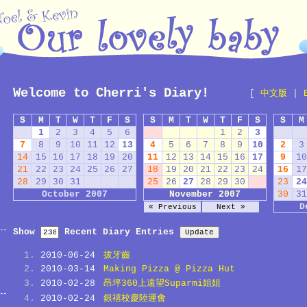
Welcome to Cherri's Diary!
[
中文版
|
S
M
T
W
T
F
S
S
M
T
W
T
F
S
S
M
1
2
3
4
5
6
1
2
3
7
8
9
10
11
12
13
4
5
6
7
8
9
10
2
3
14
15
16
17
18
19
20
11
12
13
14
15
16
17
9
10
21
22
23
24
25
26
27
18
19
20
21
22
23
24
16
17
28
29
30
31
25
26
27
28
29
30
23
24
October 2007
November 2007
30
31
D
« Previous
Next »
Show
Recent Diary Entries
2010-06-24
拔牙齒
2010-03-14
Making Pizza @ Pizza Hut
2010-02-28
昂坪360上遠望Suparmi姐姐
2010-02-24
銀禧校慶陸運會