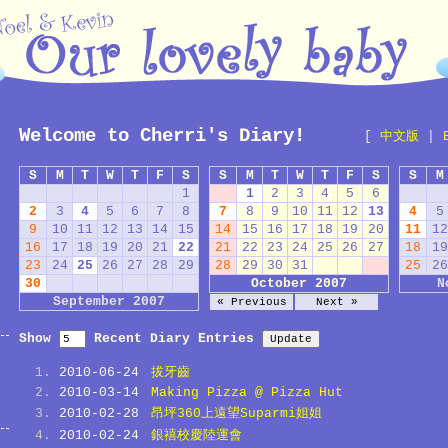
Welcome to Cherri's Diary!
[
中文版
|
S
M
T
W
T
F
S
S
M
T
W
T
F
S
S
M
1
1
2
3
4
5
6
2
3
4
5
6
7
8
7
8
9
10
11
12
13
4
5
9
10
11
12
13
14
15
14
15
16
17
18
19
20
11
12
16
17
18
19
20
21
22
21
22
23
24
25
26
27
18
19
23
24
25
26
27
28
29
28
29
30
31
25
26
30
October 2007
N
September 2007
« Previous
Next »
Show
Recent Diary Entries
2010-06-24
拔牙齒
2010-03-14
Making Pizza @ Pizza Hut
2010-02-28
昂坪360上遠望Suparmi姐姐
2010-02-24
銀禧校慶陸運會