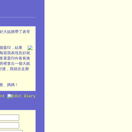
好大姑媽帶了表哥
個蓋印，結果
每當我表現良好就
拿著蓋印向爸爸換
房裡拿出一個大紙
好後，我就在走廊
爸、媽媽！