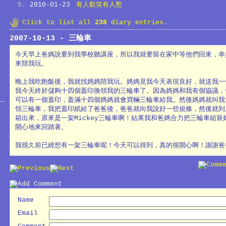
2010-01-23
有人歡笑有人愁
Click to list all
238
diary entries.
2007-10-13 - 三輪車
今天早上爸媽說要到我學校聽講座，所以我就要留在家中等他們回來，幸
來陪我玩。
晚上我吃飽飯後，我就找媽媽陪我玩。媽媽見我今天表現良好，就送我一
我今天終於儲夠十四個蓋印換領我的三輪車了。因為媽媽和我有個協議，
可以有一個蓋印，蓋滿十四個媽媽就會買輛三輪車給我。然後媽媽就叫我
領三輪車，我把蓋印紙給了爸爸後，爸爸就向我說好一些規條，然後就到
箱出來，原來是一架Mickey三輪車啊！結果我和爸媽合力把三輪車組裝
開心地來回踏著。
我很久前已經想有一架三輪車呢！今天可以得到，真的很開心啊！謝謝爸
Name
Email