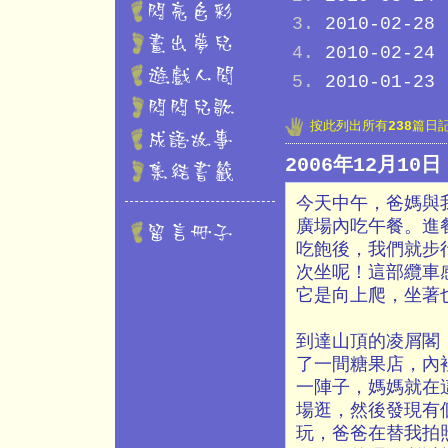
2010-02-28
2010-02-24
2010-01-23
按此列出所有
238
篇日
2006年12月10
今天中午，爸媽與
廣場內吃午餐。進
吃飽後，我們就步
次坐呢！這部纜車
它是向上爬，坐著
到達山頂的凌屑閣
了一間糖果店，內
一陣子，媽媽就在
場逛，然後發現有
玩，爸爸在替我拍