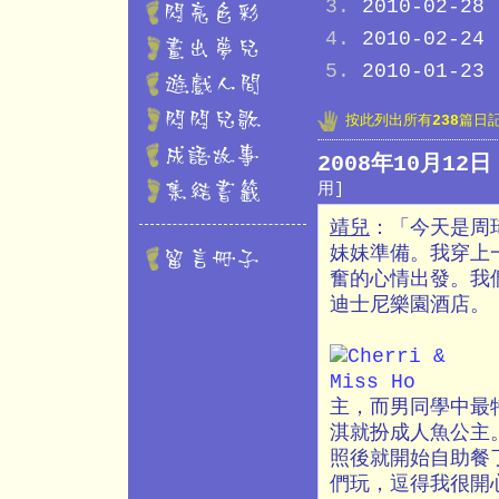
2010-02-28
2010-02-24
2010-01-23
按此列出所有
238
篇日
2008年10月1
用]
靖兒
：「今天是周
妹妹準備。我穿上
奮的心情出發。我
迪士尼樂園酒店。
主，而男同學中最
淇就扮成人魚公主
照後就開始自助餐
們玩，逗得我很開