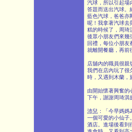
汽球，所以引起場
答題而送出汽球。
藍色汽球，爸爸亦
呢！我拿著汽球去
糕的時候了，周琦
後眾小朋友們來幾
回禮，每位小朋友
就離開餐廳，再前
店舖內的職員很親
我們在店內玩了很
時，又遇到木蘭，
由開始懷著興奮的
下午，謝謝周琦淇
沛兒
：「今早媽媽
一個可愛的小仙子
酒店。進場後看到
進食時，又看到高