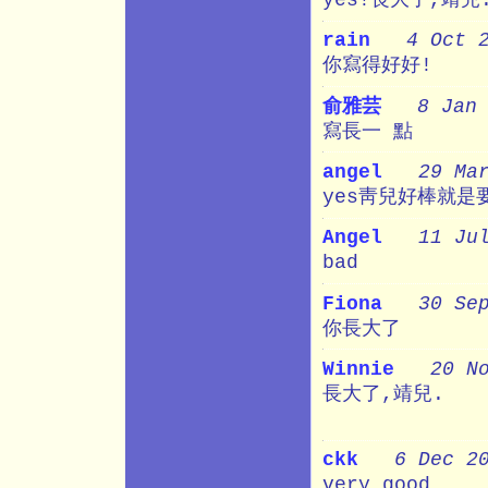
rain
4 Oct 
你寫得好好!
俞雅芸
8 Jan
寫長一 點
angel
29 Ma
yes靑兒好棒就是要
Angel
11 Ju
bad
Fiona
30 Se
你長大了
Winnie
20 N
長大了,靖兒.
ckk
6 Dec 2
very good