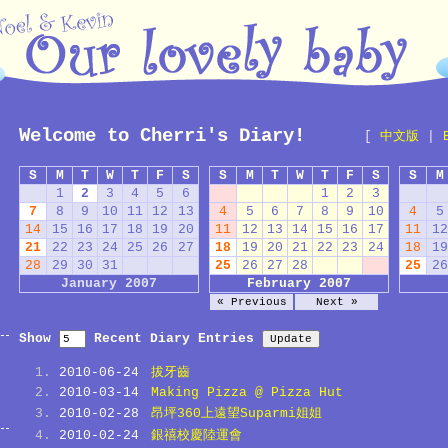
Welcome to Cherri's Diary!
[
中文版
|
S
M
T
W
T
F
S
S
M
T
W
T
F
S
S
M
1
2
3
4
5
6
1
2
3
7
8
9
10
11
12
13
4
5
6
7
8
9
10
4
5
14
15
16
17
18
19
20
11
12
13
14
15
16
17
11
12
21
22
23
24
25
26
27
18
19
20
21
22
23
24
18
19
28
29
30
31
25
26
27
28
25
26
January 2007
February 2007
« Previous
Next »
Show
Recent Diary Entries
2010-06-24
拔牙齒
2010-03-14
Making Pizza @ Pizza Hut
2010-02-28
昂坪360上遠望Suparmi姐姐
2010-02-24
銀禧校慶陸運會