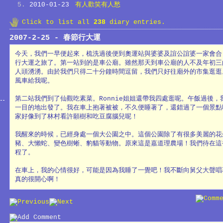
2010-01-23
有人歡笑有人愁
Click to list all
238
diary entries.
2007-2-25 - 春節行大運
今天，我們一早便起來，梳洗過後便到奧運站與婆婆及誼公誼婆一家會合
行大運之旅了。第一站到的是車公廟。雖然那天到車公廟的人不及年初三
人頭湧湧。由於我們只得二十分鐘時間逗留，我們只好往廟外的市集逛逛
風車給我呢。
第二站我們到了仙觀吃素菜。Ronnie姐姐還帶我四處逛呢。午飯過後，
一目的地出發了。我在車上抱著被被，不久便睡著了，還錯過了一個景點
家好像到了林村看許願樹和吃豆腐腦兒呢！
我醒來的時候，已經身處一個大公園之中。這個公園除了有很多美麗的花
豬、大懶蛇、變色樹蜥、豹貓等動物。原來這是嘉道理農場！我們待在這
程了。
在車上，我的心情很好，可能是因為我睡了一覺吧！我不斷向舅父大聲唱著
真的很開心啊！