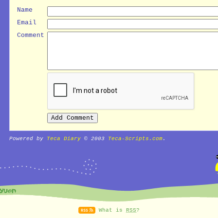
Name
Email
Comment
Powered by
Teca Diary
© 2003
Teca-Scripts.com
.
What is
RSS
?