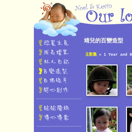
靖兒的百變造型
主影集
» 1 Year and 8