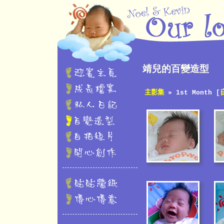
靖兒的百變造型
主影集
» 1st Month [