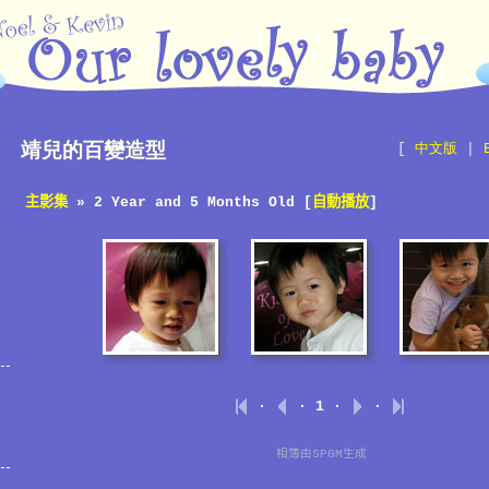
靖兒的百變造型
[
中文版
|
主影集
» 2 Year and 5 Months Old [
自動播放
]
·
· 1 ·
·
相簿由
SPGM
生成