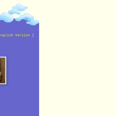
English Version
]