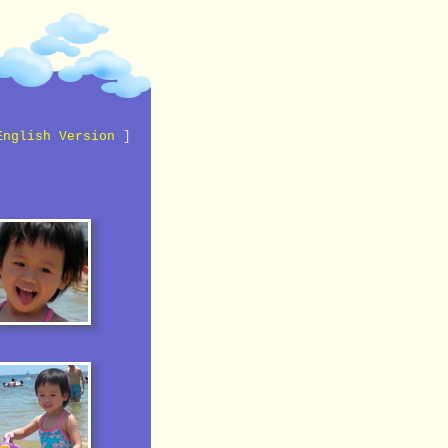
English Version
]