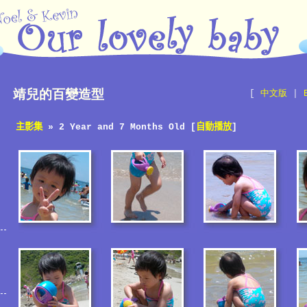
靖兒的百變造型
[
中文版
|
主影集
» 2 Year and 7 Months Old [
自動播放
]