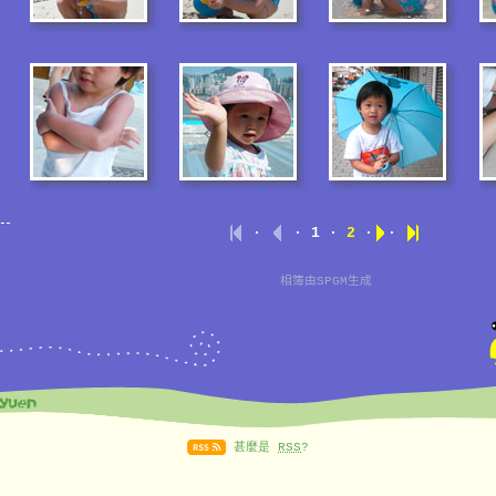
·
· 1 ·
2
·
·
相簿由
SPGM
生成
甚麼是
RSS
?