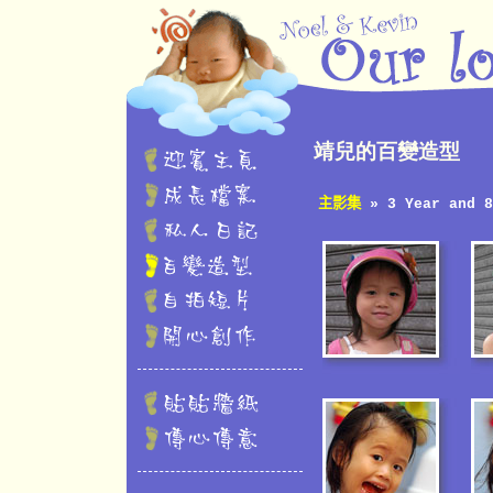
靖兒的百變造型
主影集
» 3 Year and 8