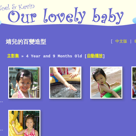
靖兒的百變造型
[
中文版
|
主影集
» 4 Year and 9 Months Old [
自動播放
]