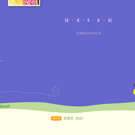
·
· 1 ·
·
相簿由
SPGM
生成
甚麼是
RSS
?