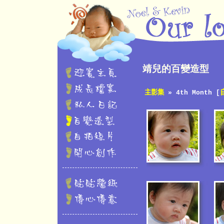
靖兒的百變造型
主影集
» 4th Month [