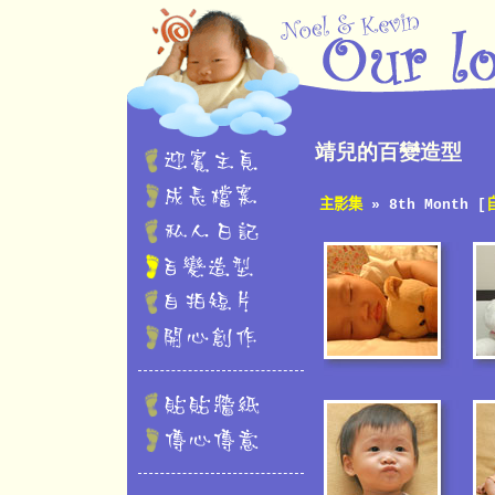
靖兒的百變造型
主影集
» 8th Month [