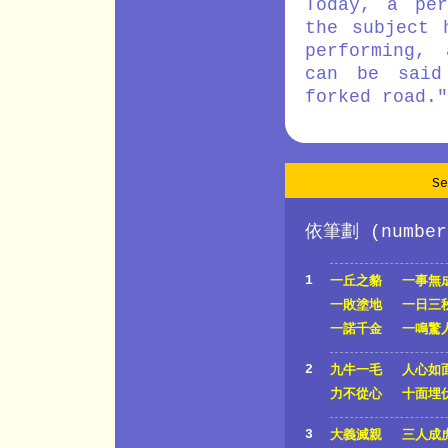
Today, a per
the subject 
performing, 
can be said
forked road."
S
依筆劃 (number 
1
一丘之貉
一事無
一敗塗地
一日三
一諾千金
一鳴驚
2
九牛一毛
人心如
力不從心
十面埋
3
大義滅親
三人成