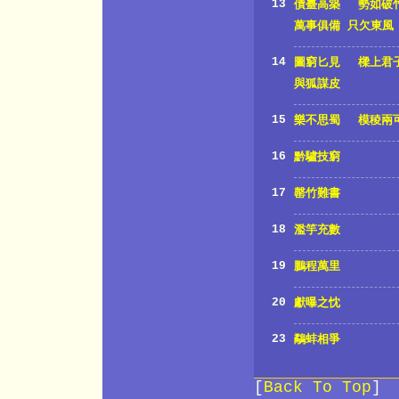
13
債臺高築
勢如破
萬事俱備 只欠東風
14
圖窮匕見
樑上君
與狐謀皮
15
樂不思蜀
模稜兩
16
黔驢技窮
17
罄竹難書
18
濫竽充數
19
鵬程萬里
20
獻曝之忱
23
鷸蚌相爭
[
Back To Top
]