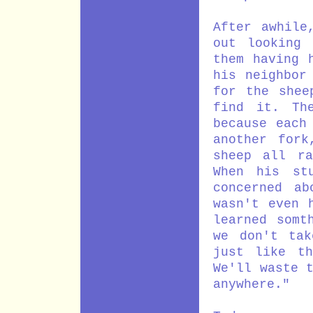
After awhile
out looking 
them having 
his neighbor
for the shee
find it. Th
because each
another fork
sheep all ra
When his st
concerned ab
wasn't even 
learned somt
we don't tak
just like th
We'll waste 
anywhere."