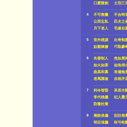
口蜜腹劍
士別三
4
不可救藥
不合時
公而忘私
匹夫之
月下老人
毛遂自
5
世外桃源
出奇制
奴顏婢膝
巧取豪
6
先發制人
危如累
如火如荼
如魚得
曲高和寡
有備無
老馬識途
自相矛
7
利令智昏
呆若木
李代桃僵
杞人憂
防微杜漸
8
兩敗俱傷
刮目相
明目張膽
杯弓蛇