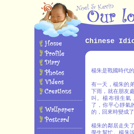
Chinese Idi
楊朱是戰國時代
有一天，楊朱的
下雨，就在朋友
叫。楊布很生氣
了，你平心靜氣
的，回來時變成了
楊朱的鄰居走失
學生幫忙。楊朱