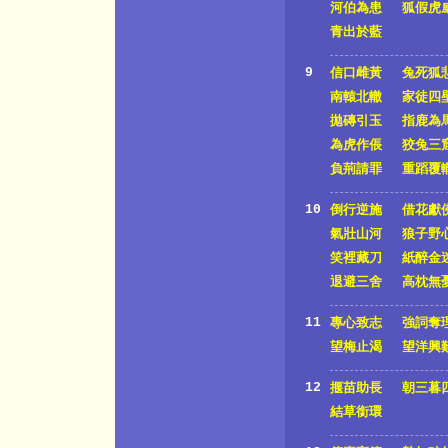
河伯為患
狐假虎
青出於藍
9
信口雌黃
兔死狐
南轅北轍
家徒四
拋磚引玉
指鹿為
為虎作倀
狡兔三
負荊請罪
重蹈覆
10
倒行逆施
借花獻
氣壯山河
狼子野
笑裡藏刀
紙醉金
退避三舍
高枕無
11
專心致志
強詞奪
望梅止渴
望洋興
12
揠苗助長
朝三暮
結草銜環