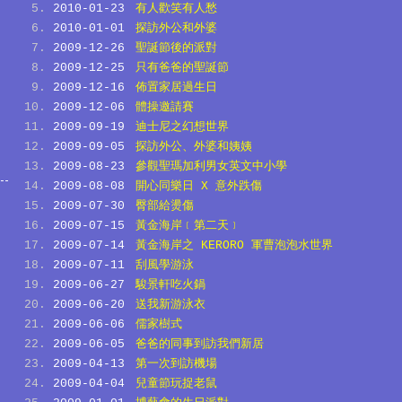
2010-01-23
有人歡笑有人愁
2010-01-01
探訪外公和外婆
2009-12-26
聖誕節後的派對
2009-12-25
只有爸爸的聖誕節
2009-12-16
佈置家居過生日
2009-12-06
體操邀請賽
2009-09-19
迪士尼之幻想世界
2009-09-05
探訪外公、外婆和姨姨
2009-08-23
參觀聖瑪加利男女英文中小學
2009-08-08
開心同樂日 X 意外跌傷
2009-07-30
臀部給燙傷
2009-07-15
黃金海岸﹝第二天﹞
2009-07-14
黃金海岸之 KERORO 軍曹泡泡水世界
2009-07-11
刮風學游泳
2009-06-27
駿景軒吃火鍋
2009-06-20
送我新游泳衣
2009-06-06
儒家樹式
2009-06-05
爸爸的同事到訪我們新居
2009-04-13
第一次到訪機場
2009-04-04
兒童節玩捉老鼠