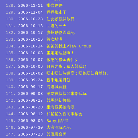
2006-11-11
掛念媽媽
2006-11-04
媽媽飛走了
2006-10-28
仙女參觀開放日
2006-10-18
回港的一天
2006-10-17
廣州動物園遊記
2006-10-16
首次離港
2006-10-14
爸爸與我上Play Group
2006-10-08
坐定定理髮啊！
2006-10-07
敏感的鬱金香仙女
2006-10-06
月圓之夜，猿人襲我頭
2006-10-02
唔走唔知時運高；唔跑唔知身體好。
2006-09-24
親手炮製月餅
2006-09-17
海港城買鞋
2006-09-03
消防員叔叔又來陪我玩
2006-08-27
與馬兒初接觸
2006-08-20
坐海龜勇破海浪
2006-08-12
和爸爸的舊同事聚會
2006-08-06
Baby用品展
2006-07-30
大浪灣玩沙記
2006-07-28
與倪震合照