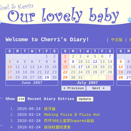
Welcome to Cherri's Diary!
[
中文版
|
S
M
T
W
T
F
S
S
M
T
W
T
F
S
S
M
1
2
1
2
3
4
5
6
7
3
4
5
6
7
8
9
8
9
10
11
12
13
14
5
6
10
11
12
13
14
15
16
15
16
17
18
19
20
21
12
13
17
18
19
20
21
22
23
22
23
24
25
26
27
28
19
20
24
25
26
27
28
29
30
29
30
31
26
27
June 2007
July 2007
« Previous
Next »
Show
Recent Diary Entries
2010-06-24
拔牙齒
2010-03-14
Making Pizza @ Pizza Hut
2010-02-28
昂坪360上遠望Suparmi姐姐
2010-02-24
銀禧校慶陸運會