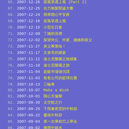
2007-12-26
當風箏遇上風 (Part 2)
2007-12-25
合力炮製聖誕大餐
2007-12-24
簡單開心平安夜
2007-12-16
當風箏遇上風
2007-12-15
小型生日會
2007-12-09
丁姨的洗禮
2007-12-02
探望外公、外婆、姨姨和舅父
2007-11-27
舅父畢業啦！
2007-11-17
文表哥的婚宴
2007-11-11
迪士尼樂園之旅續集
2007-11-10
迪士尼樂園之旅
2007-11-04
超級巿場做功課
2007-11-03
爸爸公司的籃球比賽
2007-10-13
三輪車
2007-10-07
Make a Wish
2007-10-01
開心天倫樂
2007-09-30
太空館之行
2007-09-25
下雨兼密雲的中秋節
2007-09-22
慶祝中秋節
2007-09-04
第一次乘校巴上學去
2007-09-02
微雨中嬉水