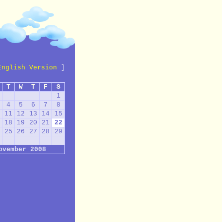
English Version
]
T
W
T
F
S
1
4
5
6
7
8
11
12
13
14
15
18
19
20
21
22
25
26
27
28
29
ovember 2008