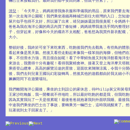
輛巴士來接載我們。最終我們都平安回到家，但就十分累了。」
沛兒
：「今天早上，媽媽就替我換衣服和準備我的用品，原來我們要去海
第一次去海洋公園呢！我們乘坐港鐵再轉城巴前往大樹灣的入口，怎知途
屎片似乎包得不太好，所以漏了出來，靖兒姊姊還說我很臭呢！令媽媽十
爸爸為我在海洋公園的商店內買了條短褲，媽媽就帶我進洗手間內整理好
子，但穿起來，好像和今天的襯衣不太相配，爸爸想為我買件新衣配襯，
大小。
整頓好後，我終於可坐下來吃東西，吃飽後我們先去觀鳥，有些鳥的體形
看起來像是黑天鵝。然後又看些走動起來像我一樣笨拙的海獅，但牠們在
事，不但滑水力強，而且很自如呢！看了中華鱘魚後又到海洋館看海洋生
來游去，我覺得十分有趣呢！看得我聚精會神。接著又登上海洋摩天塔眺
乘搭登山纜車，高高的腑覽沿途的景致，迎面吹來陣陣涼風，令我十分開
後，我們去到兒童王國玩幻彩旋轉馬，然後其他的遊戲都由於我太細小不
嫲嫲陪同下在遊樂場玩。
我們離開海洋公園後，乘坐的士到誼公的家休息，待Philip舅父和舅母
王家沙吃晚飯，我一開餐就不停地吃，所以最好吃飽的都是我，但我吃飽
因為其實我玩了一天是很累呢！最後爸爸就抱著我到外面哄我睡。最後我
中途我們乘坐的巴士出了事故，要轉乘另一輛巴士，這時我就醒來了。然
玩著就到太子回家去了。」