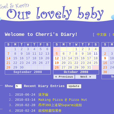
Welcome to Cherri's Diary!
[
中文版
|
S
M
T
W
T
F
S
S
M
T
W
T
F
S
S
M
1
2
3
4
5
6
1
2
3
4
7
8
9
10
11
12
13
5
6
7
8
9
10
11
2
3
14
15
16
17
18
19
20
12
13
14
15
16
17
18
9
10
21
22
23
24
25
26
27
19
20
21
22
23
24
25
16
17
28
29
30
26
27
28
29
30
31
23
24
September 2008
October 2008
30
N
« Previous
Next »
Show
Recent Diary Entries
2010-06-24
拔牙齒
2010-03-14
Making Pizza @ Pizza Hut
2010-02-28
昂坪360上遠望Suparmi姐姐
2010-02-24
銀禧校慶陸運會