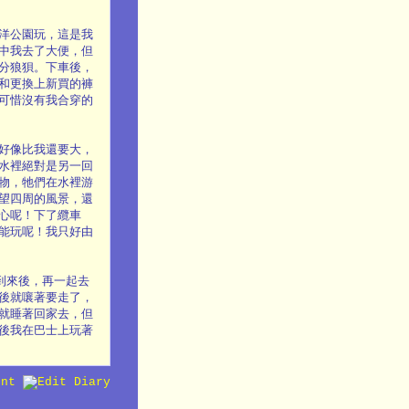
洋公園玩，這是我
中我去了大便，但
分狼狽。下車後，
和更換上新買的褲
可惜沒有我合穿的
好像比我還要大，
水裡絕對是另一回
物，牠們在水裡游
望四周的風景，還
心呢！下了纜車
能玩呢！我只好由
到來後，再一起去
後就嚷著要走了，
就睡著回家去，但
後我在巴士上玩著