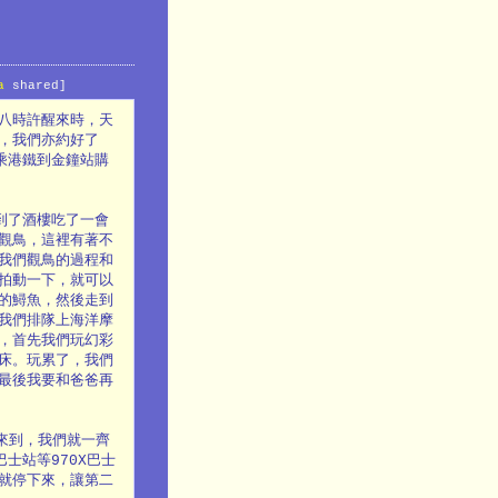
a
shared]
八時許醒來時，天
，我們亦約好了
乘港鐵到金鐘站購
到了酒樓吃了一會
觀鳥，這裡有著不
我們觀鳥的過程和
拍動一下，就可以
的鱘魚，然後走到
我們排隊上海洋摩
，首先我們玩幻彩
床。玩累了，我們
最後我要和爸爸再
母來到，我們就一齊
士站等970X巴士
就停下來，讓第二