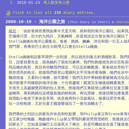
2010-01-23
有人歡笑有人愁
Click to list all
238
diary entries.
2008-10-19 - 海洋公園之旅
[This diary is Cherri &
Chelse
靖兒
：「由於爸媽答應我如果今天是天晴，就和我到海洋公園玩。結果我
空滿佈污雲，但大約九時許，天氣轉晴，於是就決定出發去海洋公園玩了
Stella姨姨在海洋公園集合。爸爸、媽媽、嫲嫲、沛兒和我一行五人就
買門票，再乘坐巴士前往大樹灣入口會合Stella姨姨。
Stella姨姨和誼婆早我們一步到達，所以就先到集古村酒樓飲茶。我們
兒，誼婆就要先走，因為她約了朋友玩麻將。我們吃飽後就先前往百鳥居
同品種的鳥類，而且有些離我們很近，可以近距離觀賞。爸爸就在旁拍下
那些漂亮的鳥兒。然後我們搭登山電梯到太平洋海岸看海獅，牠們在水中
飄得很遠，又看到小海獅，很可愛呢！我們又到中華鱘館看被稱為活化石
海洋館看不同種類的海洋生物，十分有趣呢！觀賞完生物後就轉看風景，
天塔升上高處腑覽四周的怡人景色。然後我們又乘搭登山纜車往兒童王國
旋轉馬，再和媽媽玩這裡最刺激的蛙蛙跳，再玩滑梯，然後排隊玩攪鬼彈
就買點小食坐下來休息享用。休息後再到小丑旋風玩，接著玩昇空奇遇。
玩一次蛙蛙跳，又於兒童王國遊樂場玩了一會兒就離去了。
我們乘的士到誼公的家先作休息和吃點粥，等Philip舅父和Irene舅
去王家沙吃晚飯，晚飯後Philip舅父帶我到麥當勞買雪糕吃，然後就去巴
回家去了。怎知道這輛巴士沿途死火了兩次，於是司機叔叔在過了隧道後