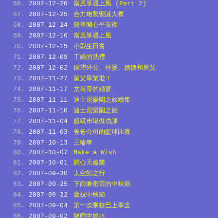
2007-12-26
當風箏遇上風 (Part 2)
2007-12-25
合力炮製聖誕大餐
2007-12-24
簡單開心平安夜
2007-12-16
當風箏遇上風
2007-12-15
小型生日會
2007-12-09
丁姨的洗禮
2007-12-02
探望外公、外婆、姨姨和舅父
2007-11-27
舅父畢業啦！
2007-11-17
文表哥的婚宴
2007-11-11
迪士尼樂園之旅續集
2007-11-10
迪士尼樂園之旅
2007-11-04
超級巿場做功課
2007-11-03
爸爸公司的籃球比賽
2007-10-13
三輪車
2007-10-07
Make a Wish
2007-10-01
開心天倫樂
2007-09-30
太空館之行
2007-09-25
下雨兼密雲的中秋節
2007-09-22
慶祝中秋節
2007-09-04
第一次乘校巴上學去
2007-09-02
微雨中嬉水