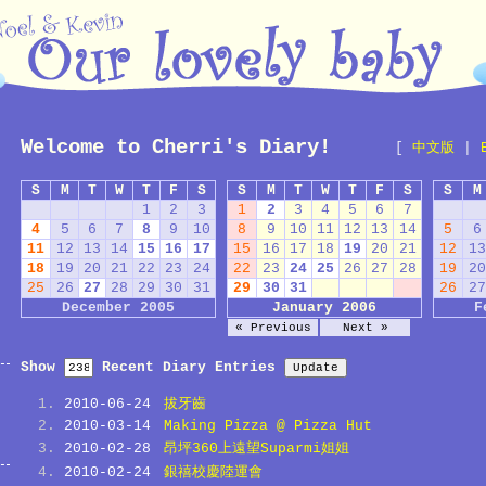
Welcome to Cherri's Diary!
[
中文版
|
S
M
T
W
T
F
S
S
M
T
W
T
F
S
S
M
1
2
3
1
2
3
4
5
6
7
4
5
6
7
8
9
10
8
9
10
11
12
13
14
5
6
11
12
13
14
15
16
17
15
16
17
18
19
20
21
12
13
18
19
20
21
22
23
24
22
23
24
25
26
27
28
19
20
25
26
27
28
29
30
31
29
30
31
26
27
December 2005
January 2006
F
« Previous
Next »
Show
Recent Diary Entries
2010-06-24
拔牙齒
2010-03-14
Making Pizza @ Pizza Hut
2010-02-28
昂坪360上遠望Suparmi姐姐
2010-02-24
銀禧校慶陸運會