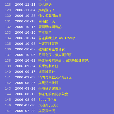
2006-11-11
掛念媽媽
2006-11-04
媽媽飛走了
2006-10-28
仙女參觀開放日
2006-10-18
回港的一天
2006-10-17
廣州動物園遊記
2006-10-16
首次離港
2006-10-14
爸爸與我上Play Group
2006-10-08
坐定定理髮啊！
2006-10-07
敏感的鬱金香仙女
2006-10-06
月圓之夜，猿人襲我頭
2006-10-02
唔走唔知時運高；唔跑唔知身體好。
2006-09-24
親手炮製月餅
2006-09-17
海港城買鞋
2006-09-03
消防員叔叔又來陪我玩
2006-08-27
與馬兒初接觸
2006-08-20
坐海龜勇破海浪
2006-08-12
和爸爸的舊同事聚會
2006-08-06
Baby用品展
2006-07-30
大浪灣玩沙記
2006-07-28
與倪震合照