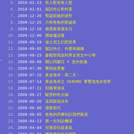
2010-01-23
有人歡笑有人愁
2010-01-01
探訪外公和外婆
2009-12-26
聖誕節後的派對
2009-12-25
只有爸爸的聖誕節
2009-12-16
佈置家居過生日
2009-12-06
體操邀請賽
2009-09-19
迪士尼之幻想世界
2009-09-05
探訪外公、外婆和姨姨
2009-08-23
參觀聖瑪加利男女英文中小學
2009-08-08
開心同樂日 X 意外跌傷
2009-07-30
臀部給燙傷
2009-07-15
黃金海岸﹝第二天﹞
2009-07-14
黃金海岸之 KERORO 軍曹泡泡水世界
2009-07-11
刮風學游泳
2009-06-27
駿景軒吃火鍋
2009-06-20
送我新游泳衣
2009-06-06
儒家樹式
2009-06-05
爸爸的同事到訪我們新居
2009-04-13
第一次到訪機場
2009-04-04
兒童節玩捉老鼠