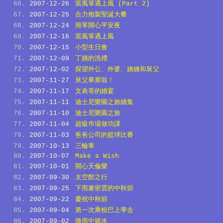
2007-12-26
當風箏遇上風 (Part 2)
2007-12-25
合力炮製聖誕大餐
2007-12-24
簡單開心平安夜
2007-12-16
當風箏遇上風
2007-12-15
小型生日會
2007-12-09
丁姨的洗禮
2007-12-02
探望外公、外婆、姨姨和舅父
2007-11-27
舅父畢業啦！
2007-11-17
文表哥的婚宴
2007-11-11
迪士尼樂園之旅續集
2007-11-10
迪士尼樂園之旅
2007-11-04
超級巿場做功課
2007-11-03
爸爸公司的籃球比賽
2007-10-13
三輪車
2007-10-07
Make a Wish
2007-10-01
開心天倫樂
2007-09-30
太空館之行
2007-09-25
下雨兼密雲的中秋節
2007-09-22
慶祝中秋節
2007-09-04
第一次乘校巴上學去
2007-09-02
微雨中嬉水