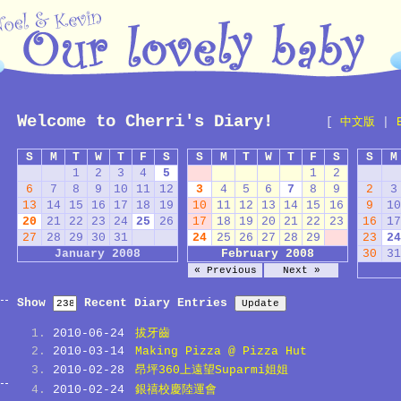
Welcome to Cherri's Diary!
[
中文版
|
S
M
T
W
T
F
S
S
M
T
W
T
F
S
S
M
1
2
3
4
5
1
2
6
7
8
9
10
11
12
3
4
5
6
7
8
9
2
3
13
14
15
16
17
18
19
10
11
12
13
14
15
16
9
10
20
21
22
23
24
25
26
17
18
19
20
21
22
23
16
17
27
28
29
30
31
24
25
26
27
28
29
23
24
January 2008
February 2008
30
31
« Previous
Next »
Show
Recent Diary Entries
2010-06-24
拔牙齒
2010-03-14
Making Pizza @ Pizza Hut
2010-02-28
昂坪360上遠望Suparmi姐姐
2010-02-24
銀禧校慶陸運會