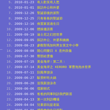
2010-01-23
有人歡笑有人愁
2010-01-01
探訪外公和外婆
2009-12-26
聖誕節後的派對
2009-12-25
只有爸爸的聖誕節
2009-12-16
佈置家居過生日
2009-12-06
體操邀請賽
2009-09-19
迪士尼之幻想世界
2009-09-05
探訪外公、外婆和姨姨
2009-08-23
參觀聖瑪加利男女英文中小學
2009-08-08
開心同樂日 X 意外跌傷
2009-07-30
臀部給燙傷
2009-07-15
黃金海岸﹝第二天﹞
2009-07-14
黃金海岸之 KERORO 軍曹泡泡水世界
2009-07-11
刮風學游泳
2009-06-27
駿景軒吃火鍋
2009-06-20
送我新游泳衣
2009-06-06
儒家樹式
2009-06-05
爸爸的同事到訪我們新居
2009-04-13
第一次到訪機場
2009-04-04
兒童節玩捉老鼠