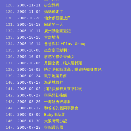
2006-11-11
掛念媽媽
2006-11-04
媽媽飛走了
2006-10-28
仙女參觀開放日
2006-10-18
回港的一天
2006-10-17
廣州動物園遊記
2006-10-16
首次離港
2006-10-14
爸爸與我上Play Group
2006-10-08
坐定定理髮啊！
2006-10-07
敏感的鬱金香仙女
2006-10-06
月圓之夜，猿人襲我頭
2006-10-02
唔走唔知時運高；唔跑唔知身體好。
2006-09-24
親手炮製月餅
2006-09-17
海港城買鞋
2006-09-03
消防員叔叔又來陪我玩
2006-08-27
與馬兒初接觸
2006-08-20
坐海龜勇破海浪
2006-08-12
和爸爸的舊同事聚會
2006-08-06
Baby用品展
2006-07-30
大浪灣玩沙記
2006-07-28
與倪震合照