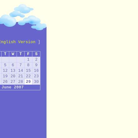
English Version
]
T
W
T
F
S
1
2
5
6
7
8
9
12
13
14
15
16
19
20
21
22
23
26
27
28
29
30
June 2007