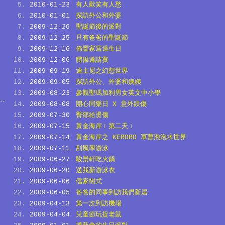
2010-01-23
有人歡笑有人愁
2010-01-01
探訪外公和外婆
2009-12-26
聖誕節後的派對
2009-12-25
只有爸爸的聖誕節
2009-12-16
佈置家居過生日
2009-12-06
體操邀請賽
2009-09-19
迪士尼之幻想世界
2009-09-05
探訪外公、外婆和姨姨
2009-08-23
參觀聖瑪加利男女英文中小學
2009-08-08
開心同樂日 X 意外跌傷
2009-07-30
臀部給燙傷
2009-07-15
黃金海岸﹝第二天﹞
2009-07-14
黃金海岸之 KERORO 軍曹泡泡水世界
2009-07-11
刮風學游泳
2009-06-27
駿景軒吃火鍋
2009-06-20
送我新游泳衣
2009-06-06
儒家樹式
2009-06-05
爸爸的同事到訪我們新居
2009-04-13
第一次到訪機場
2009-04-04
兒童節玩捉老鼠