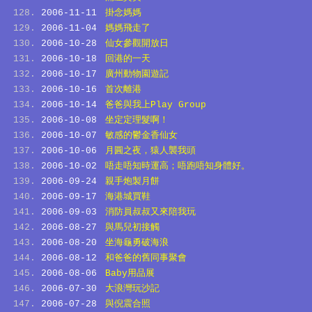
2006-11-11
掛念媽媽
2006-11-04
媽媽飛走了
2006-10-28
仙女參觀開放日
2006-10-18
回港的一天
2006-10-17
廣州動物園遊記
2006-10-16
首次離港
2006-10-14
爸爸與我上Play Group
2006-10-08
坐定定理髮啊！
2006-10-07
敏感的鬱金香仙女
2006-10-06
月圓之夜，猿人襲我頭
2006-10-02
唔走唔知時運高；唔跑唔知身體好。
2006-09-24
親手炮製月餅
2006-09-17
海港城買鞋
2006-09-03
消防員叔叔又來陪我玩
2006-08-27
與馬兒初接觸
2006-08-20
坐海龜勇破海浪
2006-08-12
和爸爸的舊同事聚會
2006-08-06
Baby用品展
2006-07-30
大浪灣玩沙記
2006-07-28
與倪震合照