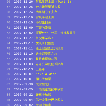
2007-12-26
當風箏遇上風 (Part 2)
2007-12-25
合力炮製聖誕大餐
2007-12-24
簡單開心平安夜
2007-12-16
當風箏遇上風
2007-12-15
小型生日會
2007-12-09
丁姨的洗禮
2007-12-02
探望外公、外婆、姨姨和舅父
2007-11-27
舅父畢業啦！
2007-11-17
文表哥的婚宴
2007-11-11
迪士尼樂園之旅續集
2007-11-10
迪士尼樂園之旅
2007-11-04
超級巿場做功課
2007-11-03
爸爸公司的籃球比賽
2007-10-13
三輪車
2007-10-07
Make a Wish
2007-10-01
開心天倫樂
2007-09-30
太空館之行
2007-09-25
下雨兼密雲的中秋節
2007-09-22
慶祝中秋節
2007-09-04
第一次乘校巴上學去
2007-09-02
微雨中嬉水