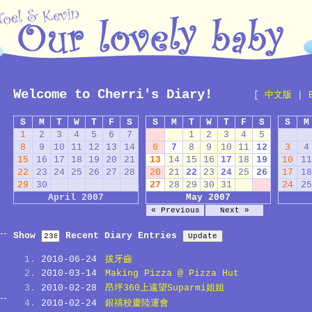
Welcome to Cherri's Diary!
[
中文版
|
S
M
T
W
T
F
S
S
M
T
W
T
F
S
S
M
1
2
3
4
5
6
7
1
2
3
4
5
8
9
10
11
12
13
14
6
7
8
9
10
11
12
3
4
15
16
17
18
19
20
21
13
14
15
16
17
18
19
10
11
22
23
24
25
26
27
28
20
21
22
23
24
25
26
17
18
29
30
27
28
29
30
31
24
25
April 2007
May 2007
« Previous
Next »
Show
Recent Diary Entries
2010-06-24
拔牙齒
2010-03-14
Making Pizza @ Pizza Hut
2010-02-28
昂坪360上遠望Suparmi姐姐
2010-02-24
銀禧校慶陸運會