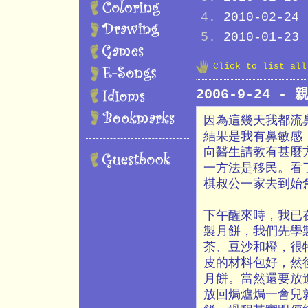
2010-02-24
2010-01-23
Click to list al
2006-9-24 -
因為這幾天我都流
結果是我有鼻敏感
向醫生請教有甚麼
一方法是移民。看
棋叔公一家去到始
下午醒來時，我已在
製月餅，我們先學
茶、豆沙和橙，很
皮的材料包好，然
月餅。當然還要放
放回焗爐焗一會兒