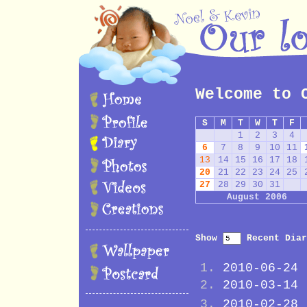
Welcome to 
S
M
T
W
T
F
1
2
3
4
6
7
8
9
10
11
13
14
15
16
17
18
20
21
22
23
24
25
27
28
29
30
31
August 2006
Show
Recent Diar
2010-06-24
2010-03-14
2010-02-28