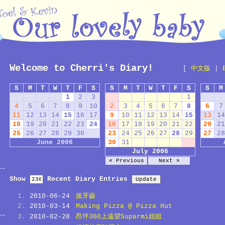
Welcome to Cherri's Diary!
[
中文版
|
S
M
T
W
T
F
S
S
M
T
W
T
F
S
S
M
1
2
3
1
4
5
6
7
8
9
10
2
3
4
5
6
7
8
6
7
11
12
13
14
15
16
17
9
10
11
12
13
14
15
13
14
18
19
20
21
22
23
24
16
17
18
19
20
21
22
20
21
25
26
27
28
29
30
23
24
25
26
27
28
29
27
28
June 2006
30
31
July 2006
« Previous
Next »
Show
Recent Diary Entries
2010-06-24
拔牙齒
2010-03-14
Making Pizza @ Pizza Hut
2010-02-28
昂坪360上遠望Suparmi姐姐