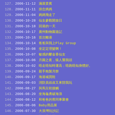
2006-11-12
滿屋貴賓
2006-11-11
掛念媽媽
2006-11-04
媽媽飛走了
2006-10-28
仙女參觀開放日
2006-10-18
回港的一天
2006-10-17
廣州動物園遊記
2006-10-16
首次離港
2006-10-14
爸爸與我上Play Group
2006-10-08
坐定定理髮啊！
2006-10-07
敏感的鬱金香仙女
2006-10-06
月圓之夜，猿人襲我頭
2006-10-02
唔走唔知時運高；唔跑唔知身體好。
2006-09-24
親手炮製月餅
2006-09-17
海港城買鞋
2006-09-03
消防員叔叔又來陪我玩
2006-08-27
與馬兒初接觸
2006-08-20
坐海龜勇破海浪
2006-08-12
和爸爸的舊同事聚會
2006-08-06
Baby用品展
2006-07-30
大浪灣玩沙記