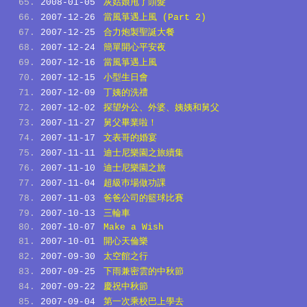
2008-01-05
灰姑娘甩了頭髮
2007-12-26
當風箏遇上風 (Part 2)
2007-12-25
合力炮製聖誕大餐
2007-12-24
簡單開心平安夜
2007-12-16
當風箏遇上風
2007-12-15
小型生日會
2007-12-09
丁姨的洗禮
2007-12-02
探望外公、外婆、姨姨和舅父
2007-11-27
舅父畢業啦！
2007-11-17
文表哥的婚宴
2007-11-11
迪士尼樂園之旅續集
2007-11-10
迪士尼樂園之旅
2007-11-04
超級巿場做功課
2007-11-03
爸爸公司的籃球比賽
2007-10-13
三輪車
2007-10-07
Make a Wish
2007-10-01
開心天倫樂
2007-09-30
太空館之行
2007-09-25
下雨兼密雲的中秋節
2007-09-22
慶祝中秋節
2007-09-04
第一次乘校巴上學去