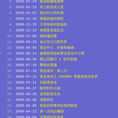
2010-02-24
銀禧校慶陸運會
2010-01-23
有人歡笑有人愁
2010-01-01
探訪外公和外婆
2009-12-26
聖誕節後的派對
2009-12-25
只有爸爸的聖誕節
2009-12-16
佈置家居過生日
2009-12-06
體操邀請賽
2009-09-19
迪士尼之幻想世界
2009-09-05
探訪外公、外婆和姨姨
2009-08-23
參觀聖瑪加利男女英文中小學
2009-08-08
開心同樂日 X 意外跌傷
2009-07-30
臀部給燙傷
2009-07-15
黃金海岸﹝第二天﹞
2009-07-14
黃金海岸之 KERORO 軍曹泡泡水世界
2009-07-11
刮風學游泳
2009-06-27
駿景軒吃火鍋
2009-06-20
送我新游泳衣
2009-06-06
儒家樹式
2009-06-05
爸爸的同事到訪我們新居
2009-04-13
第一次到訪機場
2009-04-04
兒童節玩捉老鼠