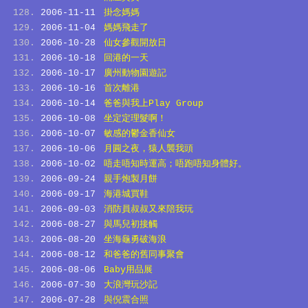
2006-11-11
掛念媽媽
2006-11-04
媽媽飛走了
2006-10-28
仙女參觀開放日
2006-10-18
回港的一天
2006-10-17
廣州動物園遊記
2006-10-16
首次離港
2006-10-14
爸爸與我上Play Group
2006-10-08
坐定定理髮啊！
2006-10-07
敏感的鬱金香仙女
2006-10-06
月圓之夜，猿人襲我頭
2006-10-02
唔走唔知時運高；唔跑唔知身體好。
2006-09-24
親手炮製月餅
2006-09-17
海港城買鞋
2006-09-03
消防員叔叔又來陪我玩
2006-08-27
與馬兒初接觸
2006-08-20
坐海龜勇破海浪
2006-08-12
和爸爸的舊同事聚會
2006-08-06
Baby用品展
2006-07-30
大浪灣玩沙記
2006-07-28
與倪震合照