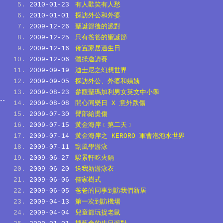
2010-01-23
有人歡笑有人愁
2010-01-01
探訪外公和外婆
2009-12-26
聖誕節後的派對
2009-12-25
只有爸爸的聖誕節
2009-12-16
佈置家居過生日
2009-12-06
體操邀請賽
2009-09-19
迪士尼之幻想世界
2009-09-05
探訪外公、外婆和姨姨
2009-08-23
參觀聖瑪加利男女英文中小學
2009-08-08
開心同樂日 X 意外跌傷
2009-07-30
臀部給燙傷
2009-07-15
黃金海岸﹝第二天﹞
2009-07-14
黃金海岸之 KERORO 軍曹泡泡水世界
2009-07-11
刮風學游泳
2009-06-27
駿景軒吃火鍋
2009-06-20
送我新游泳衣
2009-06-06
儒家樹式
2009-06-05
爸爸的同事到訪我們新居
2009-04-13
第一次到訪機場
2009-04-04
兒童節玩捉老鼠