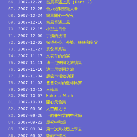
2007-12-26
當風箏遇上風 (Part 2)
2007-12-25
合力炮製聖誕大餐
2007-12-24
簡單開心平安夜
2007-12-16
當風箏遇上風
2007-12-15
小型生日會
2007-12-09
丁姨的洗禮
2007-12-02
探望外公、外婆、姨姨和舅父
2007-11-27
舅父畢業啦！
2007-11-17
文表哥的婚宴
2007-11-11
迪士尼樂園之旅續集
2007-11-10
迪士尼樂園之旅
2007-11-04
超級巿場做功課
2007-11-03
爸爸公司的籃球比賽
2007-10-13
三輪車
2007-10-07
Make a Wish
2007-10-01
開心天倫樂
2007-09-30
太空館之行
2007-09-25
下雨兼密雲的中秋節
2007-09-22
慶祝中秋節
2007-09-04
第一次乘校巴上學去
2007-09-02
微雨中嬉水