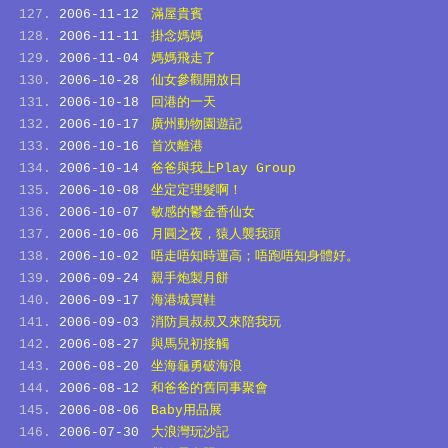
2006-11-12
滿屋貴賓
2006-11-11
掛念媽媽
2006-11-04
媽媽飛走了
2006-10-28
仙女參觀開放日
2006-10-18
回港的一天
2006-10-17
廣州動物園遊記
2006-10-16
首次離港
2006-10-14
爸爸與我上Play Group
2006-10-08
坐定定理髮啊！
2006-10-07
敏感的鬱金香仙女
2006-10-06
月圓之夜，猿人襲我頭
2006-10-02
唔走唔知時運高；唔跑唔知身體好。
2006-09-24
親手炮製月餅
2006-09-17
海港城買鞋
2006-09-03
消防員叔叔又來陪我玩
2006-08-27
與馬兒初接觸
2006-08-20
坐海龜勇破海浪
2006-08-12
和爸爸的舊同事聚會
2006-08-06
Baby用品展
2006-07-30
大浪灣玩沙記