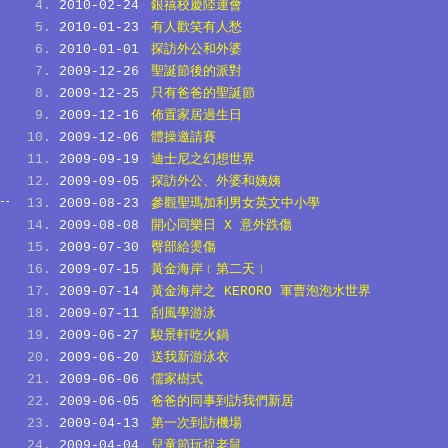
2010-02-24
銀禧校慶陸運會
2010-01-23
有人歡笑有人愁
2010-01-01
探訪外公和外婆
2009-12-26
聖誕節後的派對
2009-12-25
只有爸爸的聖誕節
2009-12-16
佈置家居過生日
2009-12-06
體操邀請賽
2009-09-19
迪士尼之幻想世界
2009-09-05
探訪外公、外婆和姨姨
2009-08-23
參觀聖瑪加利男女英文中小學
2009-08-08
開心同樂日 X 意外跌傷
2009-07-30
臀部給燙傷
2009-07-15
黃金海岸﹝第二天﹞
2009-07-14
黃金海岸之 KERORO 軍曹泡泡水世界
2009-07-11
刮風學游泳
2009-06-27
駿景軒吃火鍋
2009-06-20
送我新游泳衣
2009-06-06
儒家樹式
2009-06-05
爸爸的同事到訪我們新居
2009-04-13
第一次到訪機場
2009-04-04
兒童節玩捉老鼠