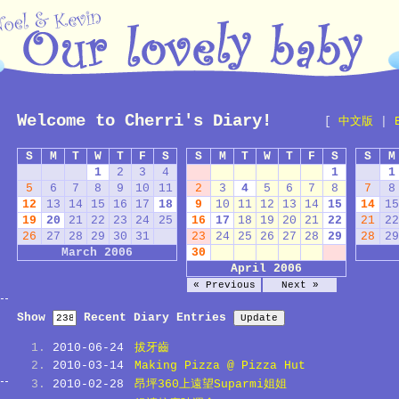
Welcome to Cherri's Diary!
[
中文版
|
S
M
T
W
T
F
S
S
M
T
W
T
F
S
S
M
1
2
3
4
1
1
5
6
7
8
9
10
11
2
3
4
5
6
7
8
7
8
12
13
14
15
16
17
18
9
10
11
12
13
14
15
14
15
19
20
21
22
23
24
25
16
17
18
19
20
21
22
21
22
26
27
28
29
30
31
23
24
25
26
27
28
29
28
29
March 2006
30
April 2006
« Previous
Next »
Show
Recent Diary Entries
2010-06-24
拔牙齒
2010-03-14
Making Pizza @ Pizza Hut
2010-02-28
昂坪360上遠望Suparmi姐姐