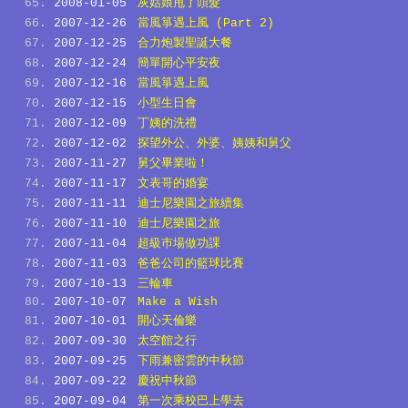
2008-01-05
灰姑娘甩了頭髮
2007-12-26
當風箏遇上風 (Part 2)
2007-12-25
合力炮製聖誕大餐
2007-12-24
簡單開心平安夜
2007-12-16
當風箏遇上風
2007-12-15
小型生日會
2007-12-09
丁姨的洗禮
2007-12-02
探望外公、外婆、姨姨和舅父
2007-11-27
舅父畢業啦！
2007-11-17
文表哥的婚宴
2007-11-11
迪士尼樂園之旅續集
2007-11-10
迪士尼樂園之旅
2007-11-04
超級巿場做功課
2007-11-03
爸爸公司的籃球比賽
2007-10-13
三輪車
2007-10-07
Make a Wish
2007-10-01
開心天倫樂
2007-09-30
太空館之行
2007-09-25
下雨兼密雲的中秋節
2007-09-22
慶祝中秋節
2007-09-04
第一次乘校巴上學去