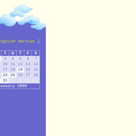
English Version
]
T
W
T
F
S
3
4
5
6
7
10
11
12
13
14
17
18
19
20
21
24
25
26
27
28
31
January 2006