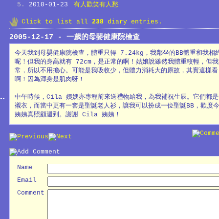
2010-01-23
有人歡笑有人愁
Click to list all
238
diary entries.
2005-12-17 - 一歲的母嬰健康院檢查
今天我到母嬰健康院檢查，體重只得 7.24kg，我鄰坐的BB體重和我
呢！但我的身高就有 72cm，是正常的啊！姑娘說雖然我體重較輕，但
常，所以不用擔心。可能是我吸收少，但體力消耗大的原故，其實這樣看
啊！因為渾身是肌肉呀！
中午時候，Cila 姨姨亦專程前來送禮物給我，為我補祝生辰。它們都是Chi
襯衣，而當中更有一套是聖誕老人衫，讓我可以扮成一位聖誕BB，歡度今年
姨姨真照顧週到。謝謝 Cila 姨姨！
Name
Email
Comment