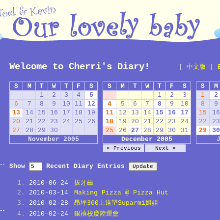
Welcome to Cherri's Diary!
[
中文版
|
S
M
T
W
T
F
S
S
M
T
W
T
F
S
S
M
1
2
3
4
5
1
2
3
1
2
6
7
8
9
10
11
12
4
5
6
7
8
9
10
8
9
13
14
15
16
17
18
19
11
12
13
14
15
16
17
15
16
20
21
22
23
24
25
26
18
19
20
21
22
23
24
22
23
27
28
29
30
25
26
27
28
29
30
31
29
30
November 2005
December 2005
« Previous
Next »
Show
Recent Diary Entries
2010-06-24
拔牙齒
2010-03-14
Making Pizza @ Pizza Hut
2010-02-28
昂坪360上遠望Suparmi姐姐
2010-02-24
銀禧校慶陸運會