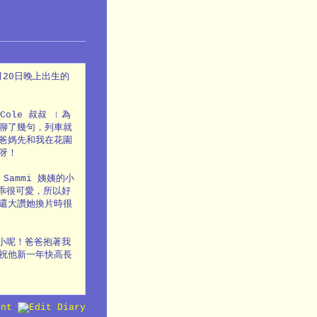
20日晚上出生的
ole 叔叔 ﹝為
聊了幾句，列車就
爸媽先和我在花園
呀！
Sammi 姨姨的小
乖很可愛，所以好
還大讚她換片時很
小呢！爸爸抱著我
祝他新一年快高長