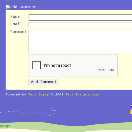
Name
Email
Comment
Powered by
Teca Diary
© 2003
Teca-Scripts.com
.