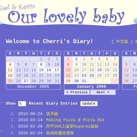
Welcome to Cherri's Diary!
[
中文版
|
S
M
T
W
T
F
S
S
M
T
W
T
F
S
S
M
1
2
3
1
2
3
4
5
6
7
4
5
6
7
8
9
10
8
9
10
11
12
13
14
5
6
11
12
13
14
15
16
17
15
16
17
18
19
20
21
12
13
18
19
20
21
22
23
24
22
23
24
25
26
27
28
19
20
25
26
27
28
29
30
31
29
30
31
26
27
December 2005
January 2006
F
« Previous
Next »
Show
Recent Diary Entries
2010-06-24
拔牙齒
2010-03-14
Making Pizza @ Pizza Hut
2010-02-28
昂坪360上遠望Suparmi姐姐
2010-02-24
銀禧校慶陸運會