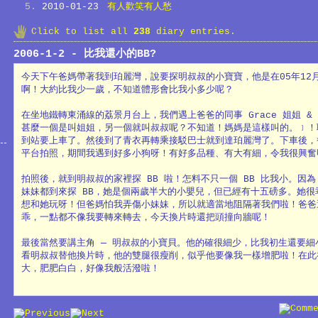
2010-01-23
有人歡笑有人愁
Click to list all
238
diary entries.
2006-1-2 - 比我還小的BB?
今天下午爸媽帶著我到珀麗灣，說要探明叔叔的小寶寶，他是在05年12月
啊！大約比我少一歲，不知道體形會比我小多少呢？
在坐地鐵轉東涌線的荔景月台上，我們遇上爸爸的同事 Grace 姐姐 & C
甚麼一個是叫姐姐，另一個就叫叔叔呢？不知道！媽媽是這樣叫的。﹞！
到站要上車了。然後到了青衣再轉乘接駁巴士就到達珀麗灣了。下車後，
平台拍照，期間我遇到好多小狗呀！有好多品種、有大有細，令我很興奮
拍照後，就到明叔叔的家裡探 BB 啦！怎料不只一個 BB 比我小。因為 
妹妹都到來探 BB，她是個兩歲半大的小嬰兒，但已經有十五磅多。她很
想和她玩呀！但爸媽怕我弄傷小妹妹，所以就適當地阻隔著我們啦！爸爸
乖，一點都不像我要轉來轉去，今天換片時還把頭撞向牆呢！
最後當然要講主角 ─ 明叔叔的小寶貝。他的確很細少，比我初生還要細
看明叔叔替他換片時，他的雙腿很瘦削，似乎他要像我一樣增肥啦！在此
大，肥肥白白，好像我般活潑啦！