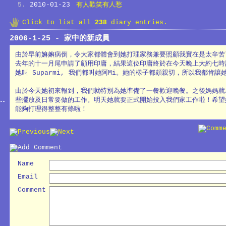
2010-01-23
有人歡笑有人愁
Click to list all
238
diary entries.
2006-1-25 - 家中的新成員
由於早前嫲嫲病倒，令大家都體會到她打理家務兼要照顧我實在是太辛苦
去年的十一月尾申請了顧用印庸，結果這位印庸終於在今天晚上大約七時
她叫 Suparmi, 我們都叫她阿Mi。她的樣子都頗親切，所以我都肯讓
由於今天她初來報到，我們就特別為她準備了一餐歡迎晚餐。之後媽媽就
些擺放及日常要做的工作。明天她就要正式開始投入我們家工作啦！希望
能夠打理得整整有條啦！
Name
Email
Comment