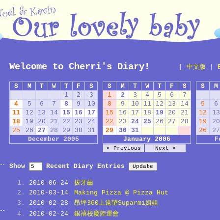
Welcome to Cherri's Diary!
[
中文版
|
S
M
T
W
T
F
S
S
M
T
W
T
F
S
S
M
1
2
3
1
2
3
4
5
6
7
4
5
6
7
8
9
10
8
9
10
11
12
13
14
5
6
11
12
13
14
15
16
17
15
16
17
18
19
20
21
12
13
18
19
20
21
22
23
24
22
23
24
25
26
27
28
19
20
25
26
27
28
29
30
31
29
30
31
26
27
December 2005
January 2006
F
« Previous
Next »
Show
Recent Diary Entries
2010-06-24
拔牙齒
2010-03-14
Making Pizza @ Pizza Hut
2010-02-28
昂坪360上遠望Suparmi姐姐
2010-02-24
銀禧校慶陸運會