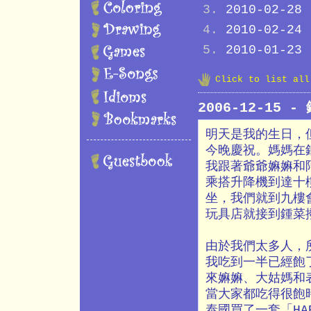
2010-02-28
2010-02-24
2010-01-23
Click to list al
2006-12-15 
明天是我的生日，
今晚慶祝。媽媽在
我跟著爺爺嫲嫲和
乘搭升降機到達十
坐，我們就到九樓
玩具店就接到鍾菜
由於我們太多人，
我吃到一半已經飽
來嫲嫲、大姑媽和
當大家都吃得很飽
泰國買了一套「HAP