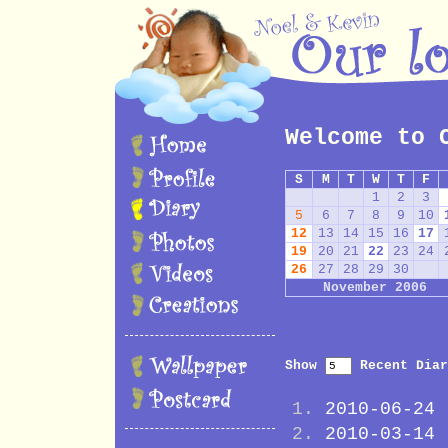
Welcome to 
S
M
T
W
T
F
1
2
3
5
6
7
8
9
10
12
13
14
15
16
17
19
20
21
22
23
24
26
27
28
29
30
November 2006
Show
Recent Diar
2010-06-24
2010-03-14