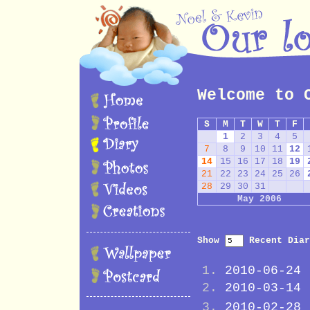
Welcome to 
S
M
T
W
T
F
1
2
3
4
5
7
8
9
10
11
12
14
15
16
17
18
19
21
22
23
24
25
26
28
29
30
31
May 2006
Show
Recent Diar
2010-06-24
2010-03-14
2010-02-28