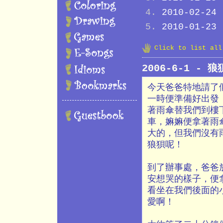
2010-02-24
2010-01-23
Click to list al
2006-6-1 -
今天爸爸特地請了
一時便準備好出發
著雨傘替我們到樓
車，嫲嫲便拿著雨
大的，但我們沒有
狼狽呢！
到了辦事處，爸爸
安想哭的樣子，便
看坐在我們後面的
愛啊！